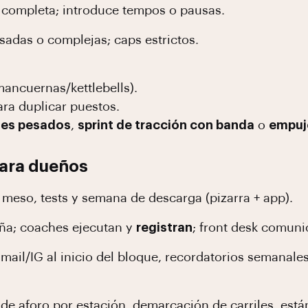
 completa; introduce tempos o pausas.
sadas o complejas; caps estrictos.
mancuernas/kettlebells).
ra duplicar puestos.
ies pesados
,
sprint de tracción con banda
o
empuj
para dueños
 meso, tests y semana de descarga (pizarra + app).
ña; coaches ejecutan y
registran
; front desk comuni
mail/IG al inicio del bloque, recordatorios semanale
 de aforo por estación, demarcación de carriles, está