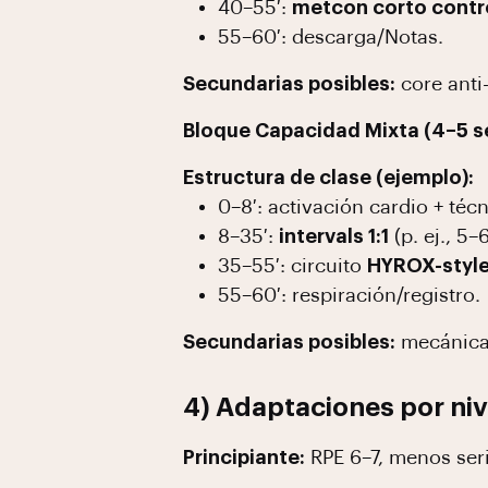
40–55′:
metcon corto contr
55–60′: descarga/Notas.
Secundarias posibles:
core anti-
Bloque Capacidad Mixta (4–5 
Estructura de clase (ejemplo):
0–8′: activación cardio + téc
8–35′:
intervals 1:1
(p. ej., 5–
35–55′: circuito
HYROX-styl
55–60′: respiración/registro.
Secundarias posibles:
mecánica 
4) Adaptaciones por niv
Principiante:
RPE 6–7, menos seri