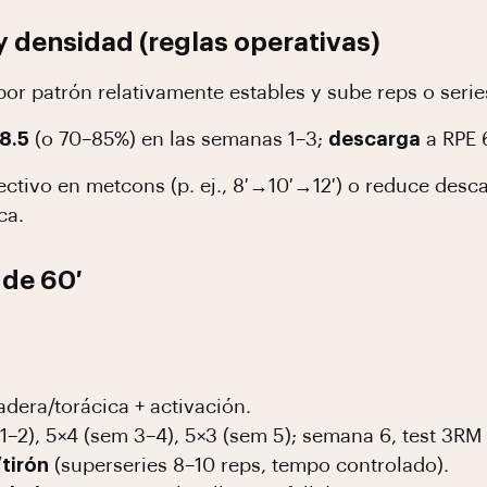
y densidad (reglas operativas)
or patrón relativamente estables y sube reps o series 
8.5
(o 70–85%) en las semanas 1–3;
descarga
a RPE 
ctivo en metcons (p. ej., 8′→10′→12′) o reduce desc
ca.
 de 60′
adera/torácica + activación.
–2), 5×4 (sem 3–4), 5×3 (sem 5); semana 6, test 3RM 
tirón
(superseries 8–10 reps, tempo controlado).