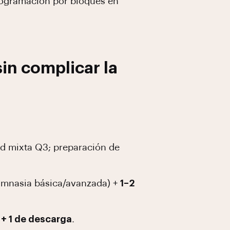
programación por bloques en
in complicar la
ad mixta Q3; preparación de
 gimnasia básica/avanzada) +
1–2
+ 1 de descarga
.