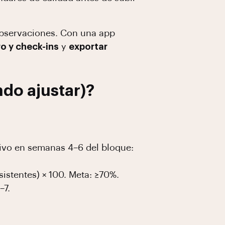
observaciones. Con una app
o y check-ins
y
exportar
ndo ajustar)?
etivo en semanas 4–6 del bloque:
istentes) × 100. Meta: ≥70%.
–7.