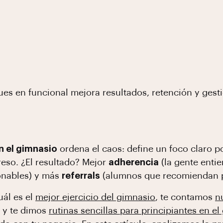
es en funcional mejora resultados, retención y gest
n el gimnasio
ordena el caos: define un foco claro po
reso. ¿El resultado? Mejor
adherencia
(la gente enti
onables) y más
referrals
(alumnos que recomiendan p
ál es el
mejor ejercicio del gimnasio
, te contamos
n
, y te dimos
rutinas sencillas para principiantes en e