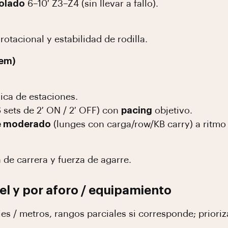
olado
6–10′ Z3–Z4 (sin llevar a fallo).
rotacional y estabilidad de rodilla.
sem)
nica de estaciones.
6 sets de 2′ ON / 2′ OFF) con
pacing
objetivo.
e moderado
(lunges con carga/row/KB carry) a ritmo 
de carrera y fuerza de agarre.
el y por aforo / equipamiento
es / metros, rangos parciales si corresponde; prioriz