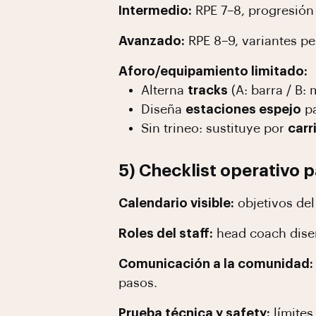
Intermedio:
RPE 7–8, progresión
Avanzado:
RPE 8–9, variantes pe
Aforo/equipamiento limitado:
Alterna
tracks
(A: barra / B: 
Diseña
estaciones espejo
pa
Sin trineo: sustituye por
carr
5) Checklist operativo 
Calendario visible:
objetivos del
Roles del staff:
head coach dise
Comunicación a la comunidad:
pasos.
Prueba técnica y safety:
límites