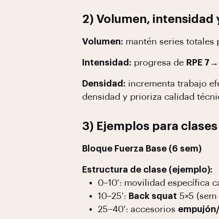
2) Volumen, intensidad 
Volumen:
mantén series totales p
Intensidad:
progresa de
RPE 7→
Densidad:
incrementa trabajo efe
densidad y prioriza calidad técni
3) Ejemplos para clases
Bloque Fuerza Base (6 sem)
Estructura de clase (ejemplo):
0–10′: movilidad específica c
10–25′:
Back squat
5×5 (sem 1
25–40′: accesorios
empujón/