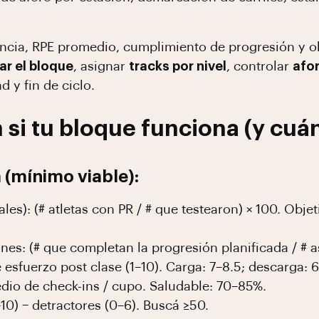
ncia, RPE promedio, cumplimiento de progresión y 
ar el bloque
, asignar
tracks por nivel
, controlar
afor
d y fin de ciclo.
 si tu bloque funciona (y cuá
(mínimo viable):
les): (# atletas con PR / # que testearon) × 100. Obj
es: (# que completan la progresión planificada / # as
sfuerzo post clase (1–10). Carga: 7–8.5; descarga: 6
dio de check-ins / cupo. Saludable: 70–85%.
10) − detractores (0–6). Buscá ≥50.