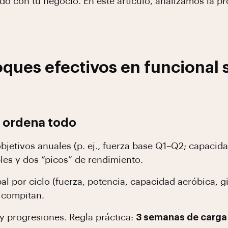
do con tu negocio. En este artículo, analizamos la 
ques efectivos en funcional s
e ordena todo
bjetivos anuales (p. ej., fuerza base Q1–Q2; capacid
les y dos “picos” de rendimiento.
al por ciclo (fuerza, potencia, capacidad aeróbica,
 compitan.
y progresiones. Regla práctica:
3 semanas de carga 