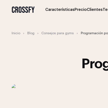
Características
Precio
Clientes
Te
Inicio
›
Blog
›
Consejos para gyms
›
Programación por
Pro