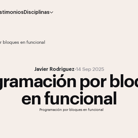
stimonios
Disciplinas
 bloques en funcional
Javier Rodriguez
•
14 Sep 2025
gramación por blo
en funcional