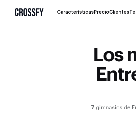
Características
Precio
Clientes
Te
Los 
Entr
7
gimnasios de
E