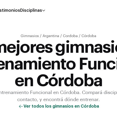
stimonios
Disciplinas
Gimnasios
/
Argentina
/
Cordoba
/
Córdoba
mejores gimnasi
enamiento Func
en Córdoba
ntrenamiento Funcional
en
Córdoba
. Compará discip
contacto, y encontrá dónde entrenar.
Ver todos los gimnasios en
Córdoba