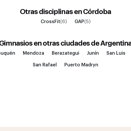
Otras disciplinas en
Córdoba
CrossFit
(6)
GAP
(5)
Gimnasios en otras ciudades de
Argentin
euquén
Mendoza
Berazategui
Junín
San Luis
San Rafael
Puerto Madryn