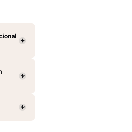
cional
n