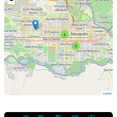
−
2
3
Leaflet