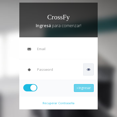
CrossFy
Ingresá
para comenzar!
Ingresar
Recuperar Contraseña