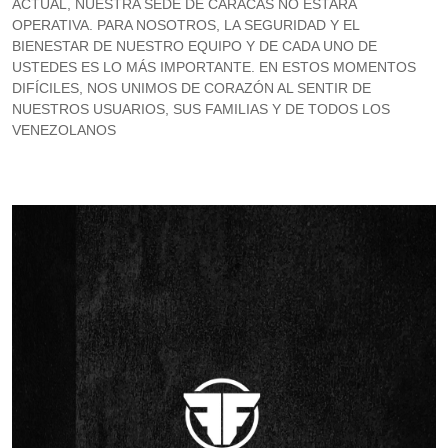
ACTUAL, NUESTRA SEDE DE CARACAS NO ESTARÁ
OPERATIVA. PARA NOSOTROS, LA SEGURIDAD Y EL
BIENESTAR DE NUESTRO EQUIPO Y DE CADA UNO DE
USTEDES ES LO MÁS IMPORTANTE. EN ESTOS MOMENTOS
DIFÍCILES, NOS UNIMOS DE CORAZÓN AL SENTIR DE
NUESTROS USUARIOS, SUS FAMILIAS Y DE TODOS LOS
VENEZOLANOS