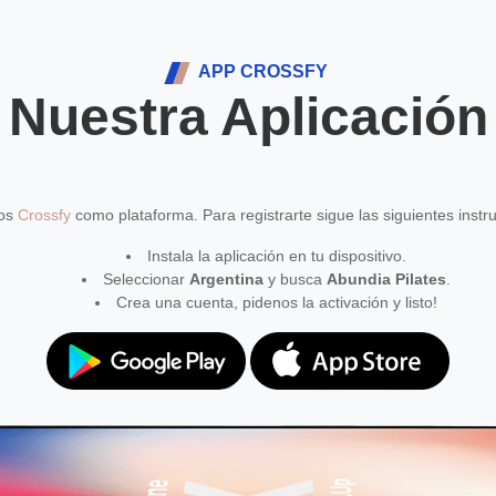
APP CROSSFY
Nuestra Aplicación
mos
Crossfy
como plataforma. Para registrarte sigue las siguientes instr
Instala la aplicación en tu dispositivo.
Seleccionar
Argentina
y busca
Abundia Pilates
.
Crea una cuenta, pidenos la activación y listo!