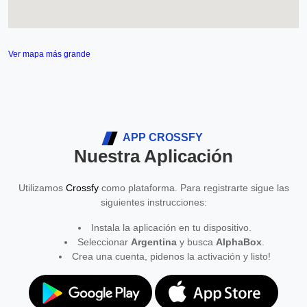
Ver mapa más grande
APP CROSSFY
Nuestra Aplicación
Utilizamos
Crossfy
como plataforma. Para registrarte sigue las
siguientes instrucciones:
Instala la aplicación en tu dispositivo.
Seleccionar
Argentina
y busca
AlphaBox
.
Crea una cuenta, pidenos la activación y listo!