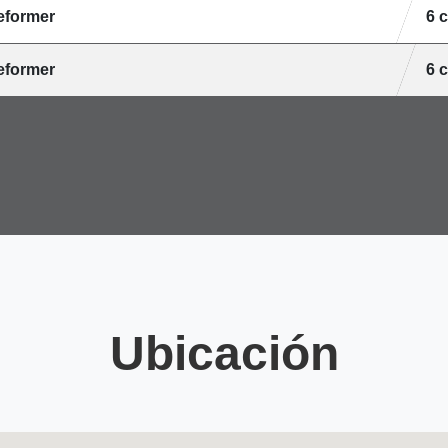
reformer
6 
reformer
6 
Ubicación