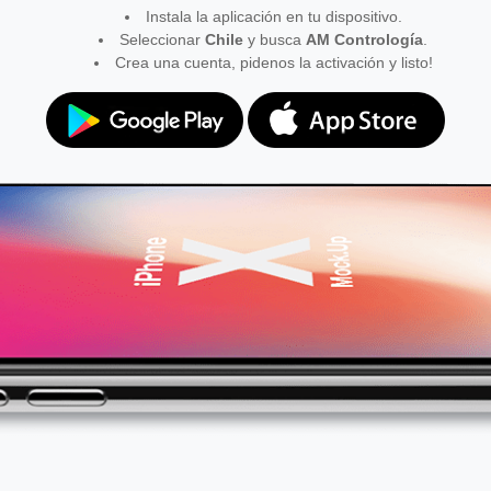
Instala la aplicación en tu dispositivo.
Seleccionar
Chile
y busca
AM Contrología
.
Crea una cuenta, pidenos la activación y listo!