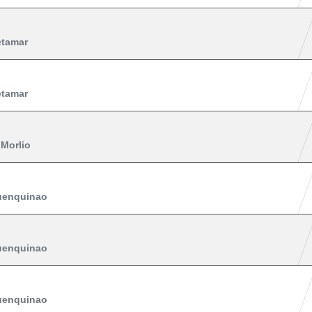
etamar
etamar
Morlio
uenquinao
uenquinao
uenquinao