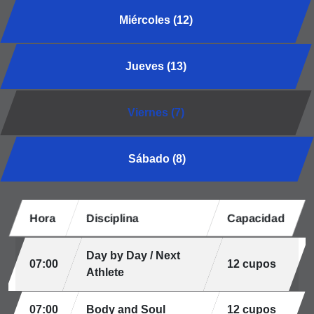
Miércoles (12)
Jueves (13)
Viernes (7)
Sábado (8)
Hora
Disciplina
Capacidad
Day by Day / Next
07:00
12 cupos
Athlete
07:00
Body and Soul
12 cupos