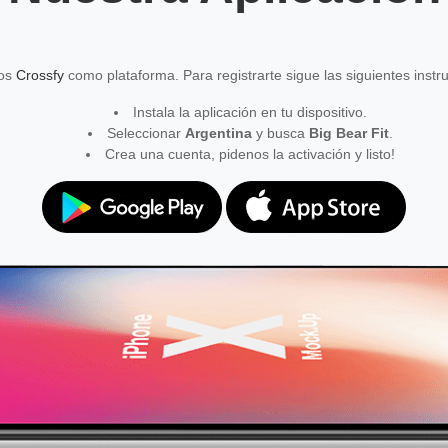
mos
Crossfy
como plataforma. Para registrarte sigue las siguientes instr
Instala la aplicación en tu dispositivo.
Seleccionar
Argentina
y busca
Big Bear Fit
.
Crea una cuenta, pidenos la activación y listo!