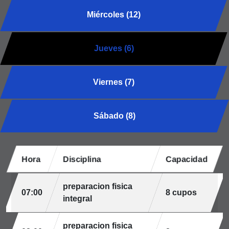
Miércoles (12)
Jueves (6)
Viernes (7)
Sábado (8)
Hora
Disciplina
Capacidad
preparacion fisica
07:00
8 cupos
integral
preparacion fisica