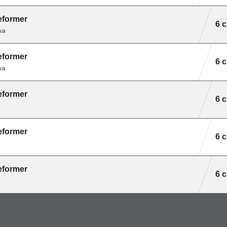
reformer
6 
na
reformer
6 
na
reformer
6 
reformer
6 
reformer
6 