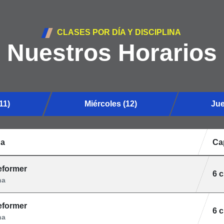
CLASES POR DÍA Y DISCIPLINA
Nuestros Horarios
11)
Miércoles (12)
Jue
na
Ca
reformer
6 
na
reformer
6 
na