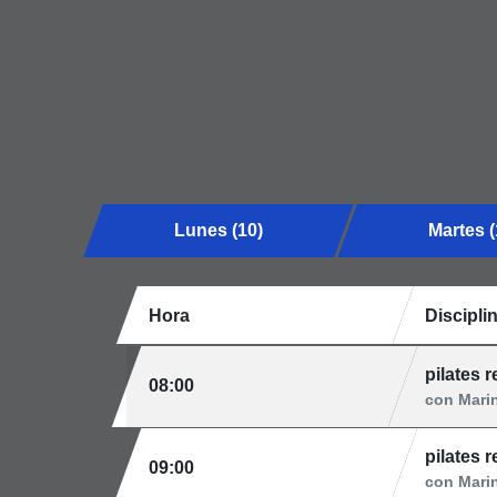
Lunes (10)
Martes (
Hora
Discipli
pilates 
08:00
con Mari
pilates 
09:00
con Mari