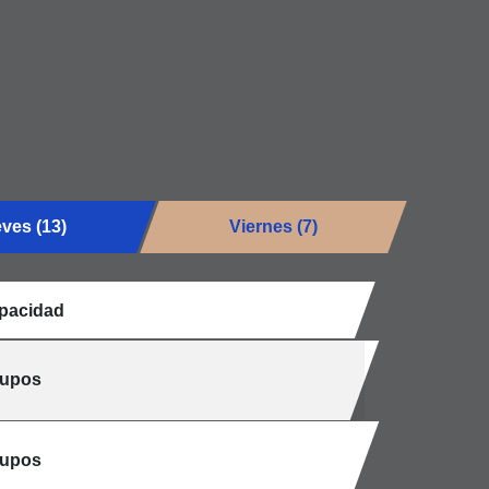
ves (13)
Viernes (7)
pacidad
cupos
cupos