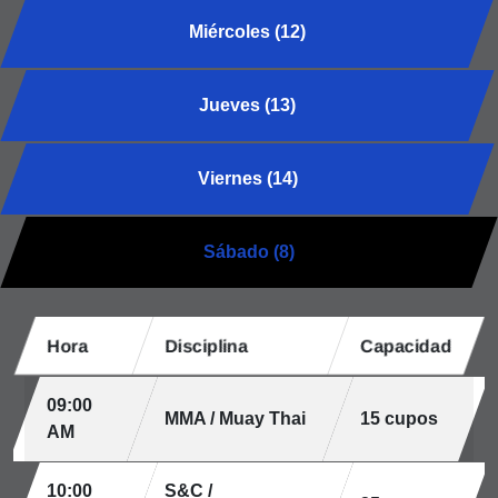
Miércoles (12)
Jueves (13)
Viernes (14)
Sábado (8)
Hora
Disciplina
Capacidad
09:00
MMA / Muay Thai
15 cupos
AM
10:00
S&C /