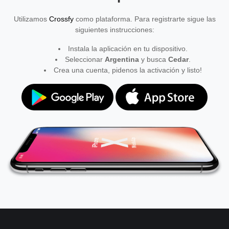
Utilizamos
Crossfy
como plataforma. Para registrarte sigue las
siguientes instrucciones:
Instala la aplicación en tu dispositivo.
Seleccionar
Argentina
y busca
Cedar
.
Crea una cuenta, pidenos la activación y listo!