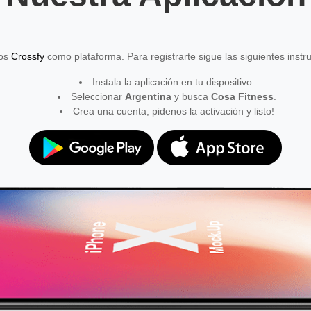
mos
Crossfy
como plataforma. Para registrarte sigue las siguientes instr
Instala la aplicación en tu dispositivo.
Seleccionar
Argentina
y busca
Cosa Fitness
.
Crea una cuenta, pidenos la activación y listo!