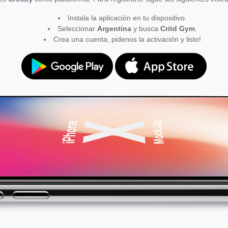
Instala la aplicación en tu dispositivo.
Seleccionar
Argentina
y busca
Critd Gym
.
Crea una cuenta, pidenos la activación y listo!