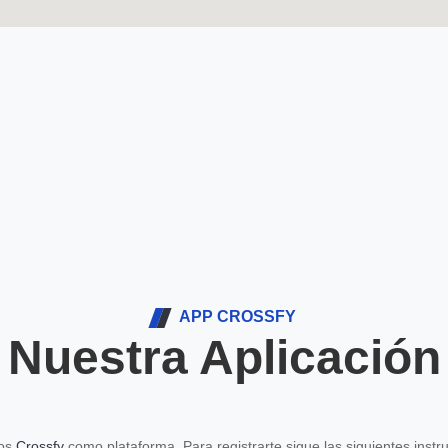
APP CROSSFY
Nuestra Aplicación
mos
Crossfy
como plataforma. Para registrarte sigue las siguientes instr