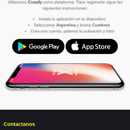
Utilizamos
Crossfy
como plataforma. Para registrarte sigue las
siguientes instrucciones:
Instala la aplicación en tu dispositivo.
Seleccionar
Argentina
y busca
Cumbres
.
Crea una cuenta, pidenos la activación y listo!
Contactanos