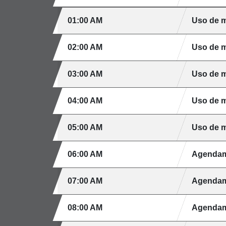
01:00 AM
Uso de 
02:00 AM
Uso de 
03:00 AM
Uso de 
04:00 AM
Uso de 
05:00 AM
Uso de 
06:00 AM
Agendami
07:00 AM
Agendami
08:00 AM
Agendami