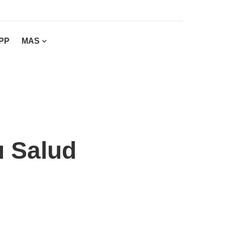
PP
MAS
u Salud