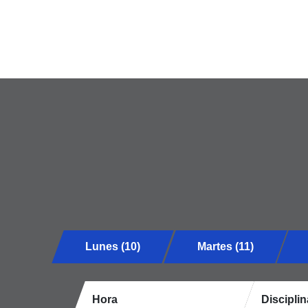
Lunes (10)
Martes (11)
Hora
Disciplin