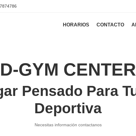
7874786
HORARIOS
CONTACTO
A
D-GYM CENTER
ar Pensado Para T
Deportiva
Necesitas información contactanos