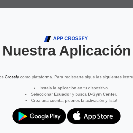
APP CROSSFY
Nuestra Aplicación
mos
Crossfy
como plataforma. Para registrarte sigue las siguientes instr
Instala la aplicación en tu dispositivo.
Seleccionar
Ecuador
y busca
D-Gym Center
.
Crea una cuenta, pidenos la activación y listo!