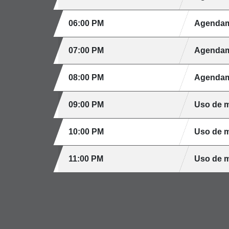
06:00 PM
Agendami
07:00 PM
Agendami
08:00 PM
Agendami
09:00 PM
Uso de 
10:00 PM
Uso de 
11:00 PM
Uso de 