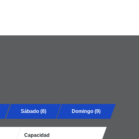
Sábado (8)
Domingo (9)
Capacidad