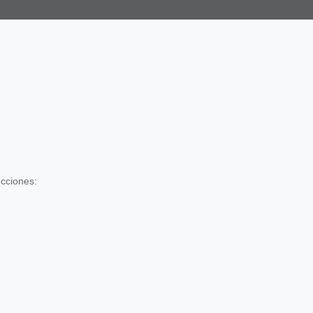
ucciones: