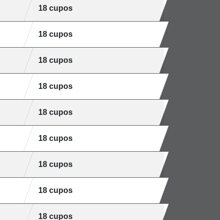
18 cupos
18 cupos
18 cupos
18 cupos
18 cupos
18 cupos
18 cupos
18 cupos
18 cupos