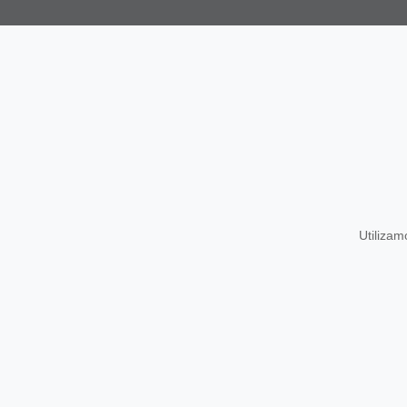
Utiliza