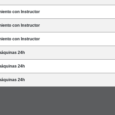
ento con Instructor
ento con Instructor
ento con Instructor
máquinas 24h
máquinas 24h
máquinas 24h