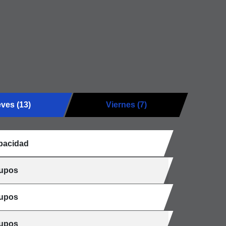
ves (13)
Viernes (7)
pacidad
cupos
cupos
cupos