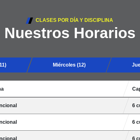
CLASES POR DÍA Y DISCIPLINA
Nuestros Horarios
11)
Miércoles (12)
Jue
na
Ca
ncional
6 
ncional
6 
ncional
6 