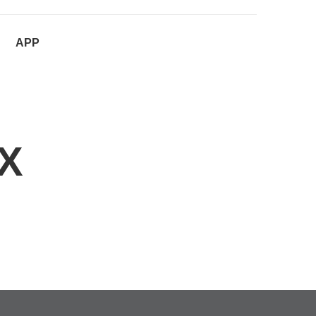
APP
X