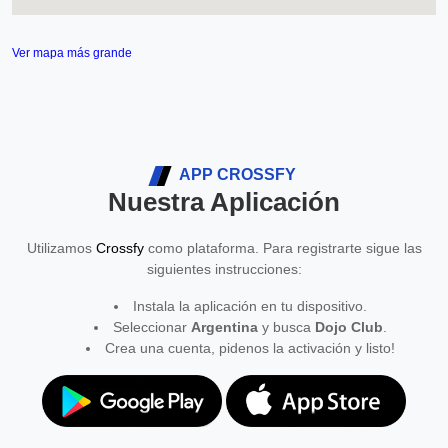
Ver mapa más grande
APP CROSSFY
Nuestra Aplicación
Utilizamos
Crossfy
como plataforma. Para registrarte sigue las
siguientes instrucciones:
Instala la aplicación en tu dispositivo.
Seleccionar
Argentina
y busca
Dojo Club
.
Crea una cuenta, pidenos la activación y listo!