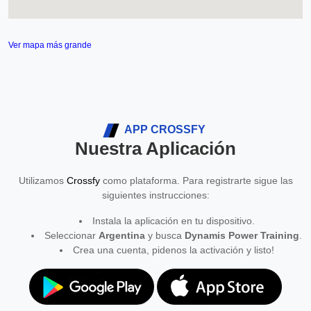
Ver mapa más grande
APP CROSSFY
Nuestra Aplicación
Utilizamos
Crossfy
como plataforma. Para registrarte sigue las
siguientes instrucciones:
Instala la aplicación en tu dispositivo.
Seleccionar
Argentina
y busca
Dynamis Power Training
.
Crea una cuenta, pidenos la activación y listo!