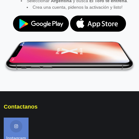
Seleccionar
Argentina
y busca
El Toro te entrena
.
Crea una cuenta, pidenos la activación y listo!
Contactanos
Instagram