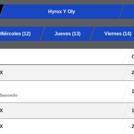
Hyrox Y Oly
Miércoles (12)
Jueves (13)
Viernes (14)
X
 Saucedo
X
X