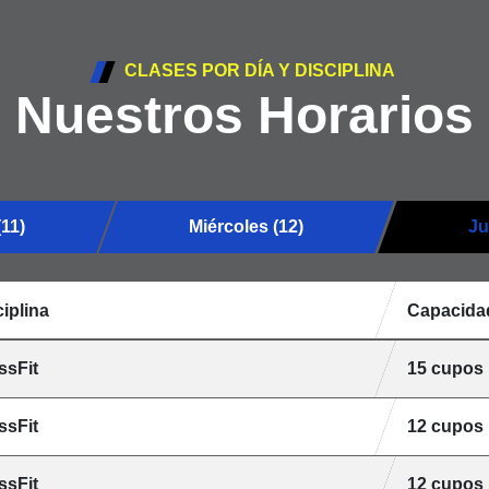
CLASES POR DÍA Y DISCIPLINA
Nuestros Horarios
(11)
Miércoles (12)
Ju
iplina
Capacida
ssFit
15 cupos
ssFit
12 cupos
ssFit
12 cupos