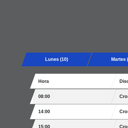
Lunes (10)
Martes 
Hora
Disc
08:00
Cro
14:00
Cro
15:00
Cro