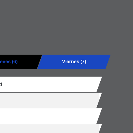
eves (6)
Viernes (7)
d