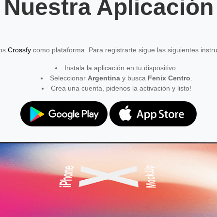
Nuestra Aplicación
mos
Crossfy
como plataforma. Para registrarte sigue las siguientes instr
Instala la aplicación en tu dispositivo.
Seleccionar
Argentina
y busca
Fenix Centro
.
Crea una cuenta, pidenos la activación y listo!