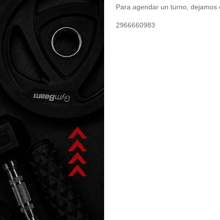
Para agendar un turno, dejamos 
2966660983