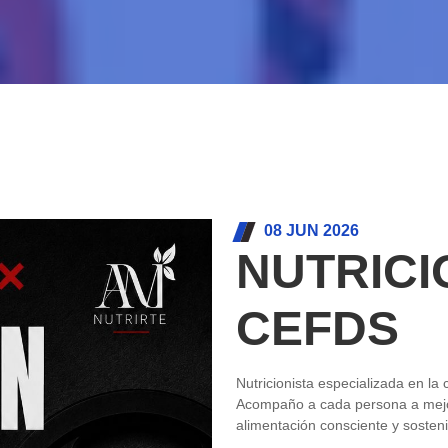
08 JUN 2026
NUTRICI
CEFDS
Nutricionista especializada en la 
Acompaño a cada persona a mejor
alimentación consciente y sosteni