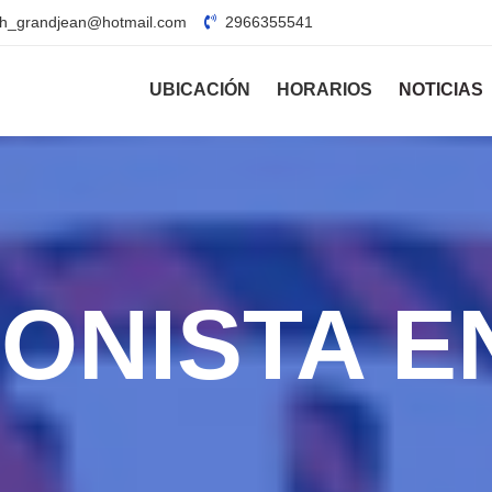
oh_grandjean@hotmail.com
2966355541
UBICACIÓN
HORARIOS
NOTICIAS
IONISTA E