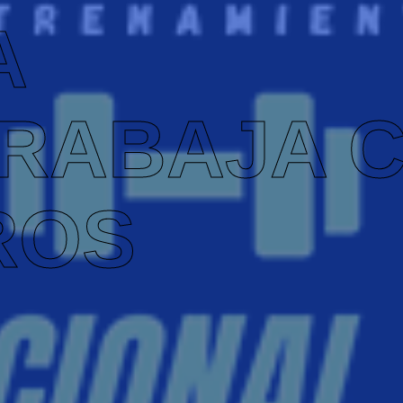
A
TRABAJA 
ROS