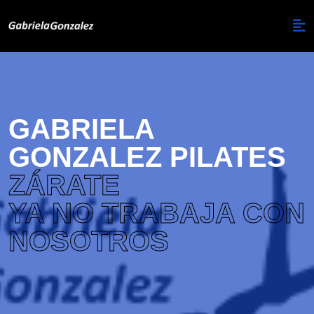
GABRIELA
GONZALEZ PILATES
ZÁRATE
YA NO TRABAJA CON
NOSOTROS