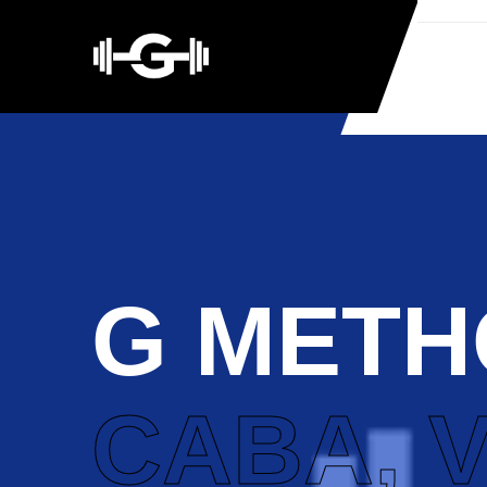
G METH
CABA, 