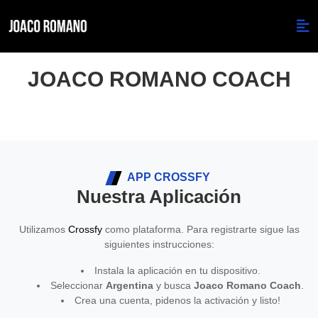
JOACO ROMANO COACH
APP CROSSFY
Nuestra Aplicación
Utilizamos
Crossfy
como plataforma. Para registrarte sigue las
siguientes instrucciones:
Instala la aplicación en tu dispositivo.
Seleccionar
Argentina
y busca
Joaco Romano Coach
.
Crea una cuenta, pidenos la activación y listo!