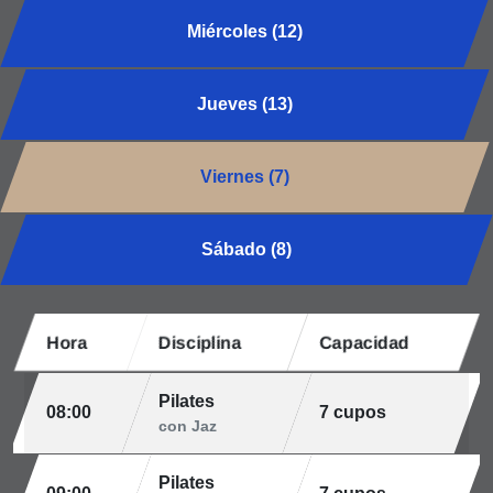
Miércoles (12)
Jueves (13)
Viernes (7)
Sábado (8)
Hora
Disciplina
Capacidad
Pilates
08:00
7 cupos
con Jaz
Pilates