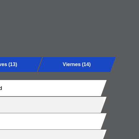
es (13)
Viernes (14)
d