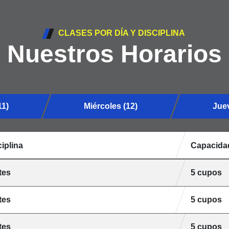
CLASES POR DÍA Y DISCIPLINA
Nuestros Horarios
11)
Miércoles (12)
Juev
iplina
Capacida
tes
5 cupos
tes
5 cupos
tes
5 cupos