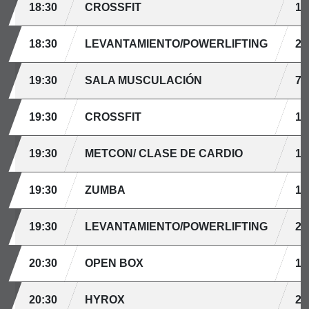
18:30
CROSSFIT
15
18:30
LEVANTAMIENTO/POWERLIFTING
2 
19:30
SALA MUSCULACIÓN
7 
19:30
CROSSFIT
15
19:30
METCON/ CLASE DE CARDIO
15
19:30
ZUMBA
15
19:30
LEVANTAMIENTO/POWERLIFTING
2 
20:30
OPEN BOX
15
20:30
HYROX
20