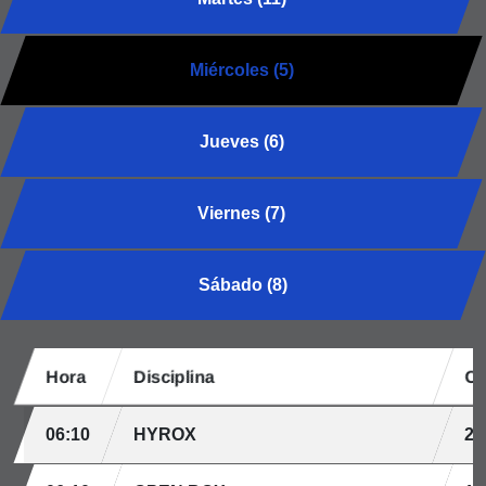
Miércoles (5)
Jueves (6)
Viernes (7)
Sábado (8)
Hora
Disciplina
Ca
06:10
HYROX
20