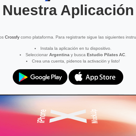
Nuestra Aplicación
mos
Crossfy
como plataforma. Para registrarte sigue las siguientes instr
Instala la aplicación en tu dispositivo.
Seleccionar
Argentina
y busca
Estudio Pilates AC
.
Crea una cuenta, pidenos la activación y listo!