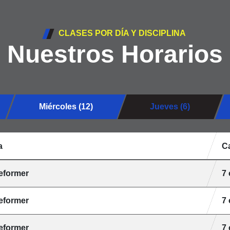
CLASES POR DÍA Y DISCIPLINA
Nuestros Horarios
Miércoles (12)
Jueves (6)
a
C
Reformer
7
Reformer
7
Reformer
7