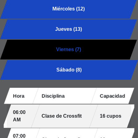
Miércoles (12)
Jueves (13)
Viernes (7)
Sábado (8)
Hora
Disciplina
Capacidad
06:00
Clase de Crossfit
16 cupos
AM
07:00