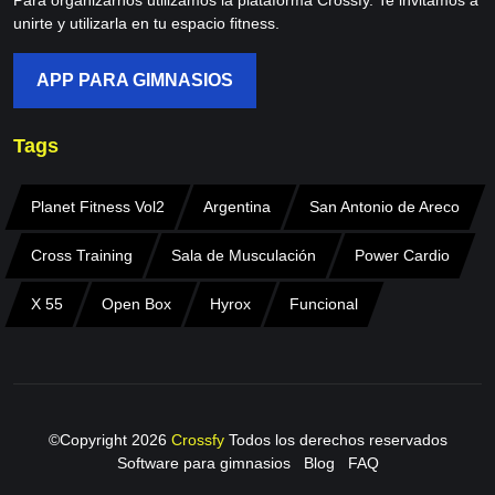
Para organizarnos utilizamos la plataforma Crossfy. Te invitamos a
unirte y utilizarla en tu espacio fitness.
APP PARA GIMNASIOS
Tags
Planet Fitness Vol2
Argentina
San Antonio de Areco
Cross Training
Sala de Musculación
Power Cardio
X 55
Open Box
Hyrox
Funcional
©Copyright
2026
Crossfy
Todos los derechos reservados
Software para gimnasios
Blog
FAQ