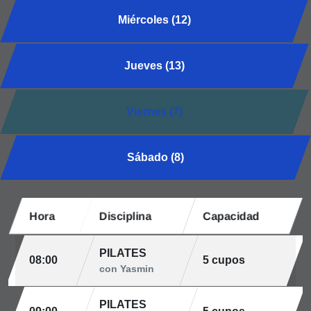
Miércoles (12)
Jueves (13)
Viernes (7)
Sábado (8)
Hora
Disciplina
Capacidad
PILATES
08:00
5 cupos
con Yasmin
PILATES