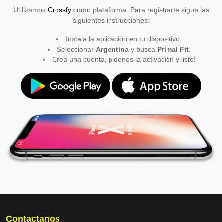
Utilizamos
Crossfy
como plataforma. Para registrarte sigue las
siguientes instrucciones:
Instala la aplicación en tu dispositivo.
Seleccionar
Argentina
y busca
Primal Fit
.
Crea una cuenta, pidenos la activación y listo!
Contactanos