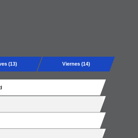
es (13)
Viernes (14)
d