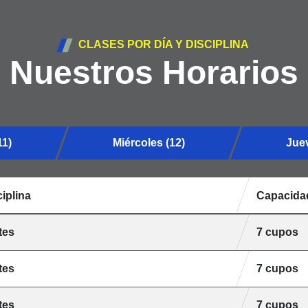
CLASES POR DÍA Y DISCIPLINA
Nuestros Horarios
11)
Miércoles (12)
Juev
iplina
Capacida
tes
7 cupos
tes
7 cupos
tes
7 cupos