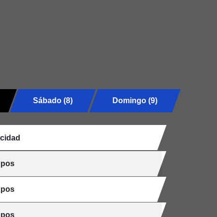
Sábado (8)
Domingo (9)
cidad
upos
upos
upos