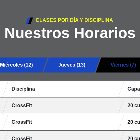
CLASES POR DÍA Y DISCIPLINA
Nuestros Horarios
Miércoles (12)
Jueves (13)
Viernes (7)
Disciplina
Capa
CrossFit
20 c
CrossFit
20 c
CrossFit
20 c