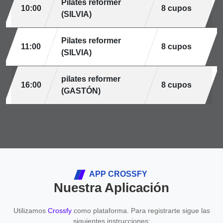
Pilates reformer
10:00
8 cupos
(SILVIA)
Pilates reformer
11:00
8 cupos
(SILVIA)
pilates reformer
16:00
8 cupos
(GASTÓN)
APP CROSSFY
Nuestra Aplicación
Utilizamos
Crossfy
como plataforma. Para registrarte sigue las
siguientes instrucciones: