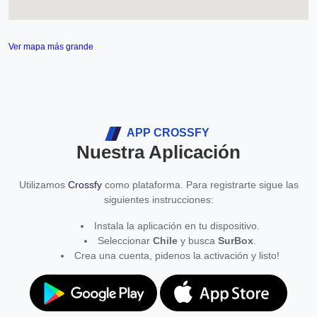
Ver mapa más grande
APP CROSSFY
Nuestra Aplicación
Utilizamos
Crossfy
como plataforma. Para registrarte sigue las
siguientes instrucciones:
Instala la aplicación en tu dispositivo.
Seleccionar
Chile
y busca
SurBox
.
Crea una cuenta, pidenos la activación y listo!