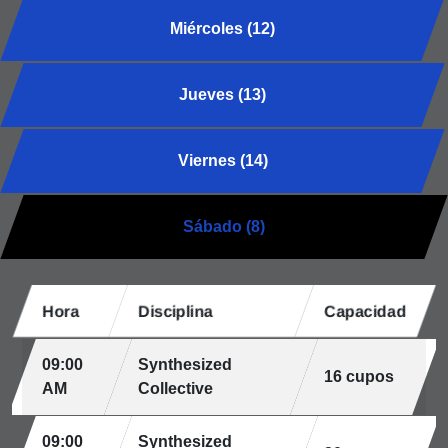
Miércoles (12)
Jueves (13)
Viernes (14)
Sábado (8)
Hora
Disciplina
Capacidad
09:00
Synthesized
16 cupos
AM
Collective
09:00
Synthesized