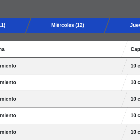
11)
Miércoles (12)
Juev
na
Cap
amiento
10 
amiento
10 
amiento
10 
amiento
10 
amiento
10 