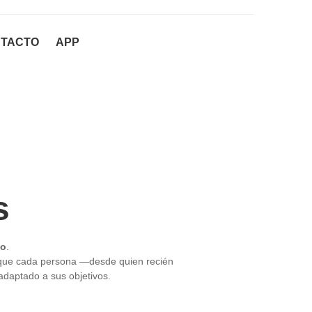
TACTO
APP
s
to
.
ara que cada persona —desde quien recién
adaptado a sus objetivos.