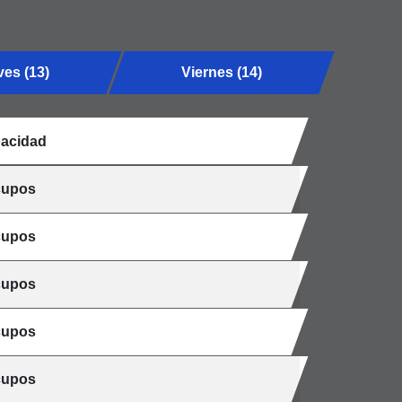
es (13)
Viernes (14)
acidad
cupos
cupos
cupos
cupos
cupos