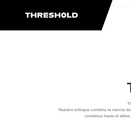
T
Nuestro enfoque combina la ciencia de
comienza hasta el atleta