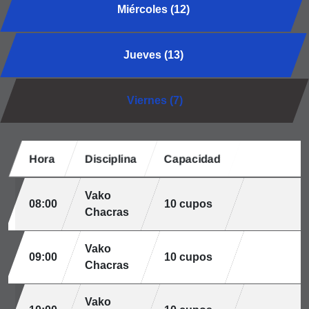
Miércoles (12)
Jueves (13)
Viernes (7)
Hora
Disciplina
Capacidad
Vako
08:00
10 cupos
Chacras
Vako
09:00
10 cupos
Chacras
Vako