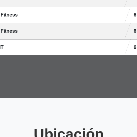
 Fitness
6
 Fitness
6
IT
6
Ubicación