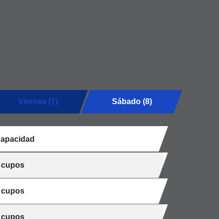
Viernes (7)
Sábado (8)
apacidad
 cupos
 cupos
 cupos