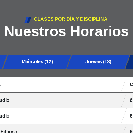
CLASES POR DÍA Y DISCIPLINA
Nuestros Horarios
Miércoles (12)
Jueves (13)
a
C
tudio
6
tudio
6
 Fitness
6