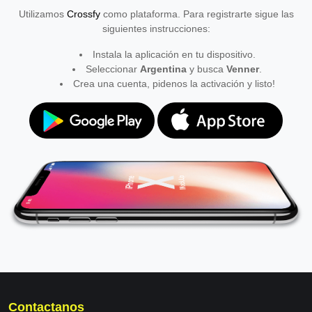
Utilizamos
Crossfy
como plataforma. Para registrarte sigue las
siguientes instrucciones:
Instala la aplicación en tu dispositivo.
Seleccionar
Argentina
y busca
Venner
.
Crea una cuenta, pidenos la activación y listo!
Contactanos