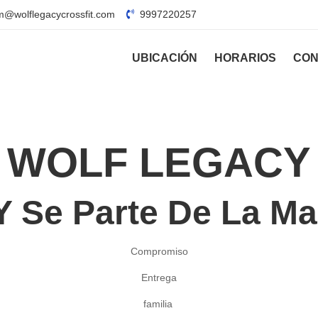
@wolflegacycrossfit.com
9997220257
UBICACIÓN
HORARIOS
CON
WOLF LEGACY
Y Se Parte De La M
Compromiso
Entrega
familia