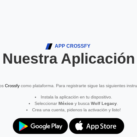
APP CROSSFY
Nuestra Aplicación
mos
Crossfy
como plataforma. Para registrarte sigue las siguientes instr
Instala la aplicación en tu dispositivo.
Seleccionar
México
y busca
Wolf Legacy
.
Crea una cuenta, pidenos la activación y listo!