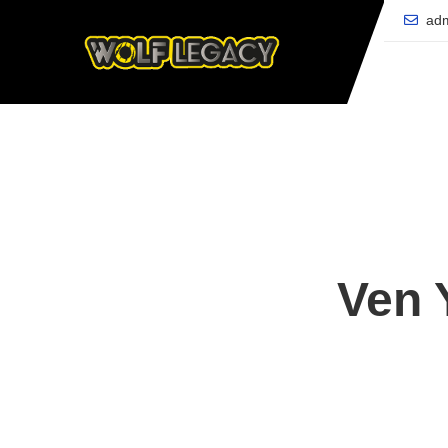
adm
Ven 