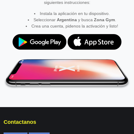
siguientes instrucciones:
Instala la aplicación en tu dispositivo.
Seleccionar
Argentina
y busca
Zona Gym
.
Crea una cuenta, pidenos la activación y listo!
Contactanos