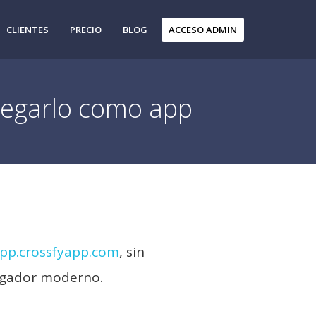
CLIENTES
PRECIO
BLOG
ACCESO ADMIN
regarlo como app
pp.crossfyapp.com
, sin
vegador moderno.